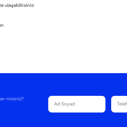
e ulaşabilirsiniz:
un
ter misiniz?