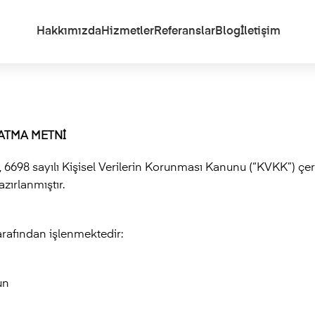
Hakkımızda
Hizmetler
Referanslar
Blog
İletişim
LATMA METNİ
 6698 sayılı Kişisel Verilerin Korunması Kanunu (“KVKK”) çer
azırlanmıştır.
arafından işlenmektedir:
un