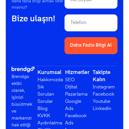
daha fazla bilgi almak ister
misiniz?
Bize ulaşın!
Daha Fazla Bilgi Al
Kurumsal
Hizmetler
Takipte
Brendgo
Kalın
Hakkımızda
SEO
ekibi
Sık
Dijital
Instagram
olarak,
Sorulan
Pazarlama
Facebook
işinizi
Sorular
Google
Youtube
büyütmek
Blog
Ads
Linkedin
ve
KVKK
Facebook
markanızı
Aydınlatma
Ads
hak ettiği