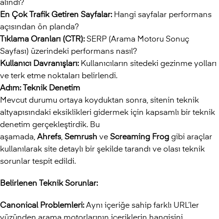
alındı?
En Çok Trafik Getiren Sayfalar:
Hangi sayfalar performans
açısından ön planda?
Tıklama Oranları (CTR):
SERP (Arama Motoru Sonuç
Sayfası) üzerindeki performans nasıl?
Kullanıcı Davranışları:
Kullanıcıların sitedeki gezinme yolları
ve terk etme noktaları belirlendi.
Adım: Teknik Denetim
Mevcut durumu ortaya koyduktan sonra, sitenin teknik
altyapısındaki eksiklikleri gidermek için kapsamlı bir teknik
denetim gerçekleştirdik. Bu
aşamada,
Ahrefs
,
Semrush
ve
Screaming Frog
gibi araçlar
kullanılarak site detaylı bir şekilde tarandı ve olası teknik
sorunlar tespit edildi.
Belirlenen Teknik Sorunlar:
Canonical Problemleri:
Aynı içeriğe sahip farklı URL’ler
yüzünden arama motorlarının içeriklerin hangisini