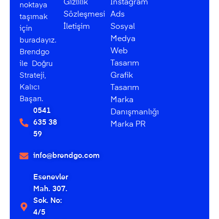
Gizlilik
Instagram
noktaya
Sözleşmesi
Ads
taşımak
İletişim
Sosyal
için
Medya
buradayız.
Web
Brendgo
Tasarım
ile Doğru
Strateji,
Grafik
Kalıcı
Tasarım
Başarı.
Marka
0541
Danışmanlığı
635 38
Marka PR
59
info@brendgo.com
Esenevler
Mah. 307.
Sok. No:
4/5