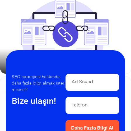
Backlink Nedir? Ne İşe Yarar?
SEO stratejiniz hakkında
daha fazla bilgi almak ister
misiniz?
Bize ulaşın!
Daha Fazla Bilgi Al