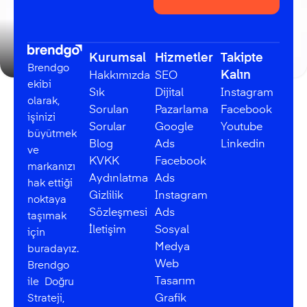
Kurumsal
Hizmetler
Takipte
Yapılandırılmış Veri Nedir?
Brendgo
Kalın
Hakkımızda
SEO
ekibi
Sık
Dijital
Instagram
olarak,
Sorulan
Pazarlama
Facebook
işinizi
Sorular
Google
Youtube
büyütmek
Blog
Ads
Linkedin
ve
KVKK
Facebook
markanızı
Aydınlatma
Ads
hak ettiği
Gizlilik
Instagram
noktaya
Sözleşmesi
Ads
taşımak
İletişim
Sosyal
için
Medya
buradayız.
Web
Brendgo
Tasarım
ile Doğru
Strateji,
Grafik