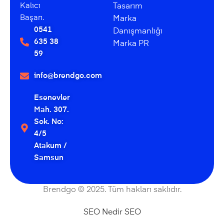
Kalıcı
Tasarım
Başarı.
Marka
0541
Danışmanlığı
635 38
Marka PR
59
info@brendgo.com
Esenevler
Mah. 307.
Sok. No:
4/5
Atakum /
Samsun
Brendgo © 2025. Tüm hakları saklıdır.
SEO Nedir
SEO